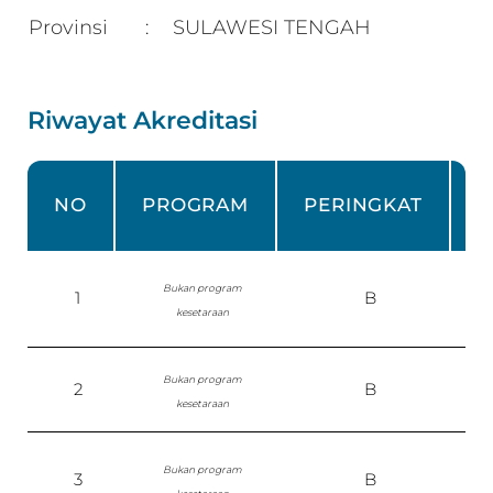
Provinsi
SULAWESI TENGAH
:
Riwayat Akreditasi
NO
PROGRAM
PERINGKAT
Bukan program
1
B
kesetaraan
Bukan program
2
B
S
kesetaraan
Bukan program
3
B
P