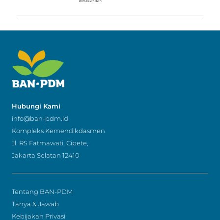
kesetaraan
Hubungi Kami
info@ban-pdm.id
Kompleks Kemendikdasmen
Jl. RS Fatmawati, Cipete,
Jakarta Selatan 12410
Tentang BAN-PDM
Tanya & Jawab
Kebijakan Privasi