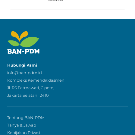
kesetaraan
Hubungi Kami
info@ban-pdm.id
Kompleks Kemendikdasmen
Jl. RS Fatmawati, Cipete,
Jakarta Selatan 12410
Tentang BAN-PDM
Tanya & Jawab
Kebijakan Privasi