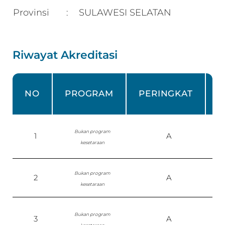
Provinsi
SULAWESI SELATAN
:
Riwayat Akreditasi
NO
PROGRAM
PERINGKAT
Bukan program
1
A
kesetaraan
Bukan program
2
A
kesetaraan
Bukan program
3
A
P