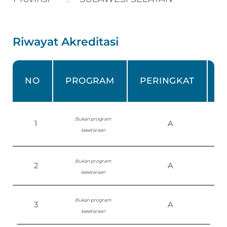
Riwayat Akreditasi
NO
PROGRAM
PERINGKAT
Bukan program
1
A
kesetaraan
Bukan program
2
A
kesetaraan
1
Bukan program
3
A
kesetaraan