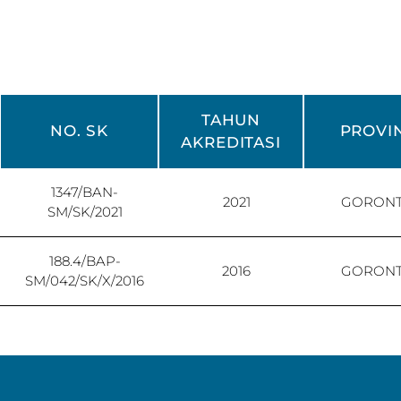
TAHUN
NO. SK
PROVI
AKREDITASI
1347/BAN-
2021
GORON
SM/SK/2021
188.4/BAP-
2016
GORON
SM/042/SK/X/2016