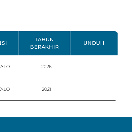
TAHUN
NSI
UNDUH
BERAKHIR
TALO
2026
TALO
2021