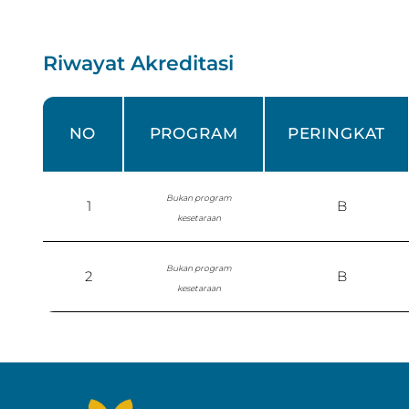
Riwayat Akreditasi
NO
PROGRAM
PERINGKAT
Bukan program
1
B
kesetaraan
Bukan program
2
B
kesetaraan