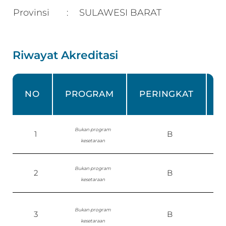
Provinsi
SULAWESI BARAT
:
Riwayat Akreditasi
NO
PROGRAM
PERINGKAT
Bukan program
1
B
kesetaraan
Bukan program
2
B
kesetaraan
Bukan program
3
B
P
kesetaraan