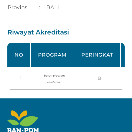
Provinsi
BALI
:
Riwayat Akreditasi
NO
PROGRAM
PERINGKAT
Bukan program
1
B
S
kesetaraan