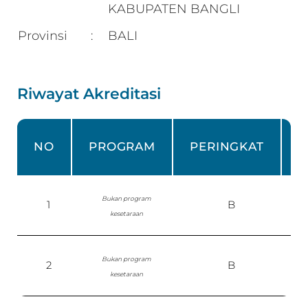
KABUPATEN BANGLI
Provinsi
BALI
:
Riwayat Akreditasi
NO
PROGRAM
PERINGKAT
Bukan program
1
B
kesetaraan
Bukan program
2
B
S
kesetaraan