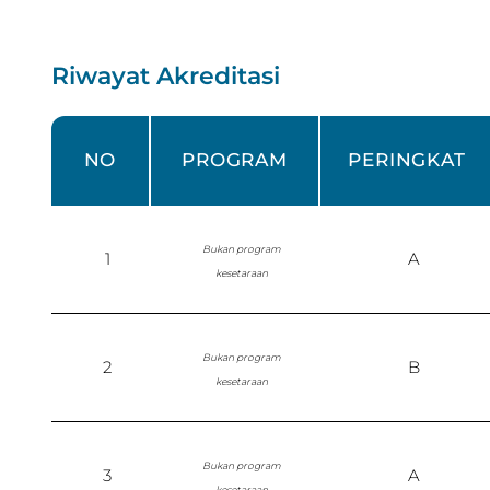
Riwayat Akreditasi
NO
PROGRAM
PERINGKAT
Bukan program
1
A
kesetaraan
Bukan program
2
B
kesetaraan
Bukan program
3
A
kesetaraan