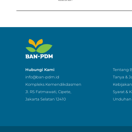
Hubungi Kami
Tentang
info@ban-pdm.id
Tanya & 
Kompleks Kemendikdasmen
Kebijakan 
Jl. RS Fatmawati, Cipete,
Syarat & 
Jakarta Selatan 12410
Unduhan