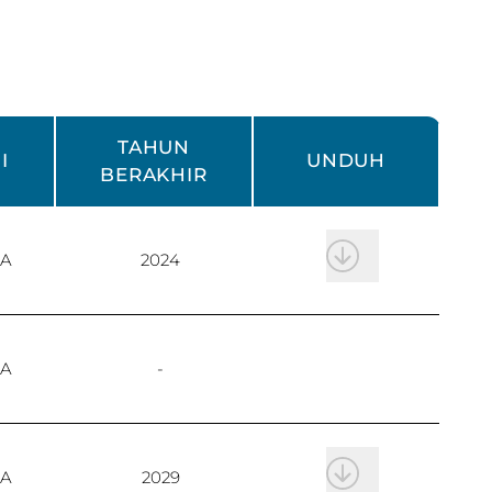
TAHUN
I
UNDUH
BERAKHIR
RA
2024
RA
-
RA
2029