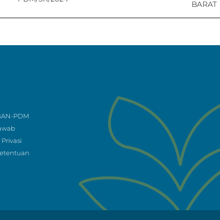
BARAT
 BAN-PDM
Jawab
Privasi
Ketentuan