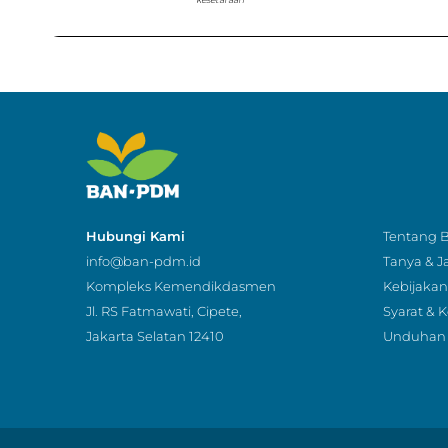
Hubungi Kami
Tentang
info@ban-pdm.id
Tanya & 
Kompleks Kemendikdasmen
Kebijakan 
Jl. RS Fatmawati, Cipete,
Syarat & 
Jakarta Selatan 12410
Unduhan