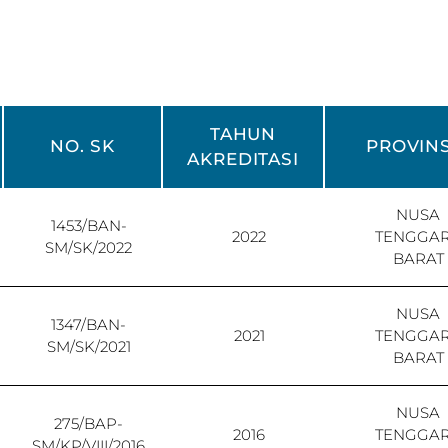
TAHUN
NO. SK
PROVINS
AKREDITASI
NUSA
1453/BAN-
2022
TENGGA
SM/SK/2022
BARAT
NUSA
1347/BAN-
2021
TENGGA
SM/SK/2021
BARAT
NUSA
275/BAP-
2016
TENGGA
SM/KP/VIII/2016