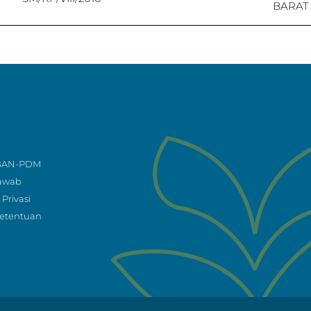
BARAT
 BAN-PDM
Jawab
Privasi
Ketentuan