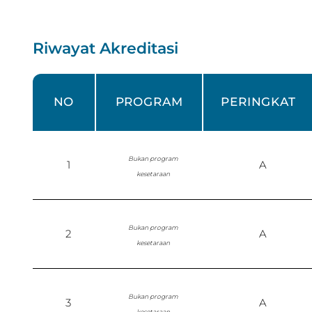
Riwayat Akreditasi
NO
PROGRAM
PERINGKAT
Bukan program
1
A
kesetaraan
Bukan program
2
A
kesetaraan
Bukan program
3
A
kesetaraan