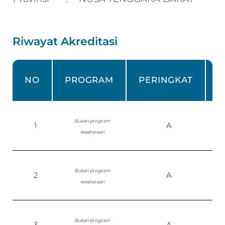
Riwayat Akreditasi
NO
PROGRAM
PERINGKAT
Bukan program
1
A
kesetaraan
Bukan program
2
A
S
kesetaraan
Bukan program
3
A