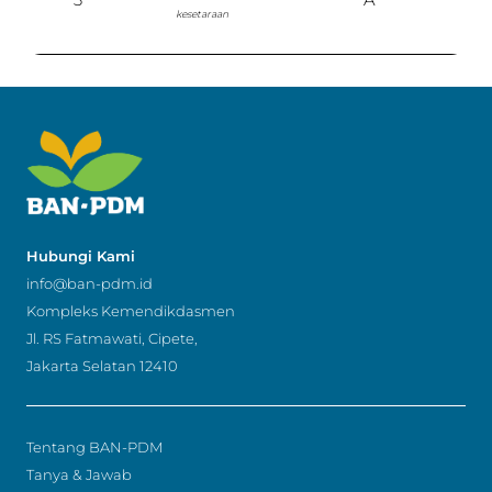
P
kesetaraan
Hubungi Kami
info@ban-pdm.id
Kompleks Kemendikdasmen
Jl. RS Fatmawati, Cipete,
Jakarta Selatan 12410
Tentang BAN-PDM
Tanya & Jawab