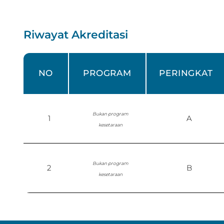
Riwayat Akreditasi
NO
PROGRAM
PERINGKAT
Bukan program
1
A
kesetaraan
Bukan program
2
B
kesetaraan