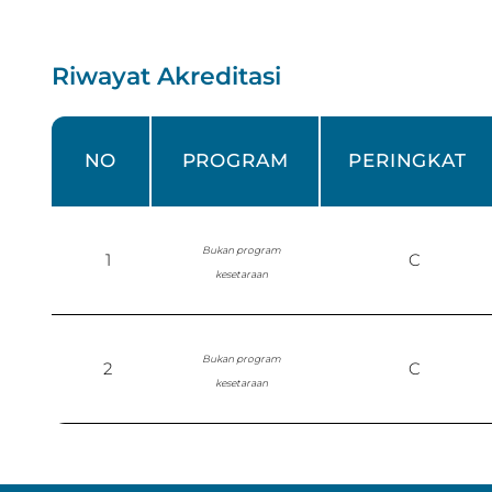
Riwayat Akreditasi
NO
PROGRAM
PERINGKAT
Bukan program
1
C
kesetaraan
Bukan program
2
C
kesetaraan