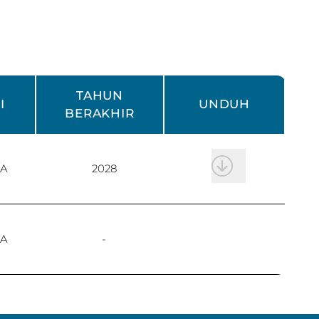
TAHUN
I
UNDUH
BERAKHIR
A
2028
A
-