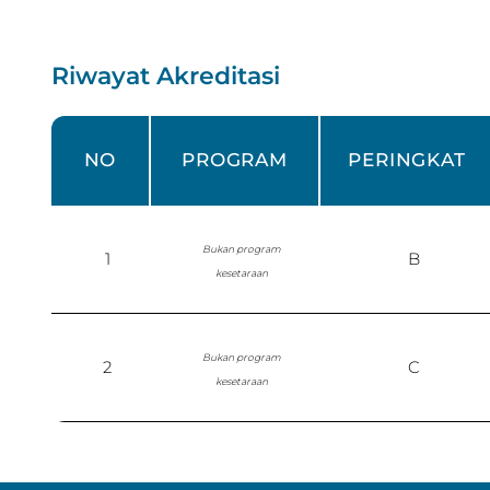
Riwayat Akreditasi
NO
PROGRAM
PERINGKAT
Bukan program
1
B
kesetaraan
Bukan program
2
C
kesetaraan