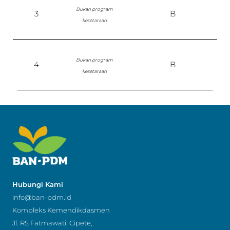
Bukan program
3
B
kesetaraan
Bukan program
4
B
P
kesetaraan
Hubungi Kami
info@ban-pdm.id
Kompleks Kemendikdasmen
Jl. RS Fatmawati, Cipete,