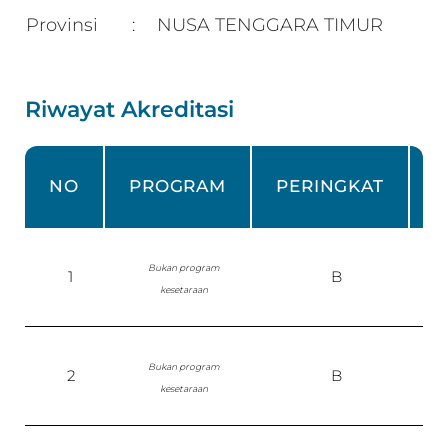
Provinsi
NUSA TENGGARA TIMUR
:
Riwayat Akreditasi
NO
PROGRAM
PERINGKAT
Bukan program
1
B
P
kesetaraan
Bukan program
2
B
kesetaraan