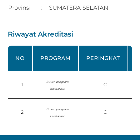
Provinsi
SUMATERA SELATAN
:
Riwayat Akreditasi
NO
PROGRAM
PERINGKAT
Bukan program
1
C
kesetaraan
Bukan program
2
C
P
kesetaraan