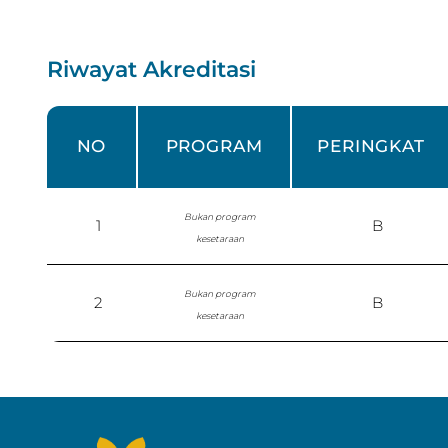
Riwayat Akreditasi
NO
PROGRAM
PERINGKAT
Bukan program
1
B
kesetaraan
Bukan program
2
B
kesetaraan