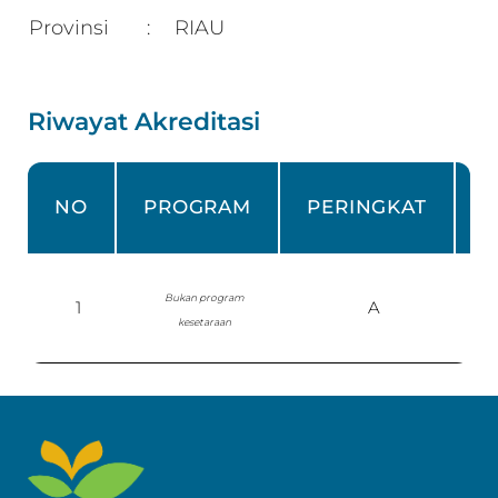
Provinsi
RIAU
:
Riwayat Akreditasi
NO
PROGRAM
PERINGKAT
Bukan program
1
A
kesetaraan
P