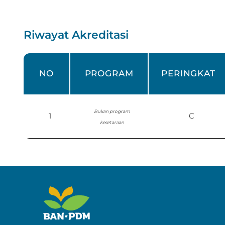
Riwayat Akreditasi
NO
PROGRAM
PERINGKAT
Bukan program
1
C
kesetaraan