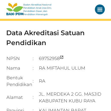
Badan Akreditasi Nasional
Pendidikan Anak Usia Dini,
Pendidikan Dasar, dan
Pendidikan Menengah
Data Akreditasi Satuan
Pendidikan
NPSN
69752958
:
Nama
RA MIFTAHUL ULUM
:
Bentuk
RA
:
Pendidikan
JL. MERDEKA 2 GG. MASJID
Alamat
:
KABUPATEN KUBU RAYA
Provinsi
KALIMANTAN BARAT
: