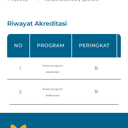
Riwayat Akreditasi
NO
PROGRAM
PERINGKAT
Bukan program
1
B
kesetaraan
Bukan program
2
B
P
kesetaraan