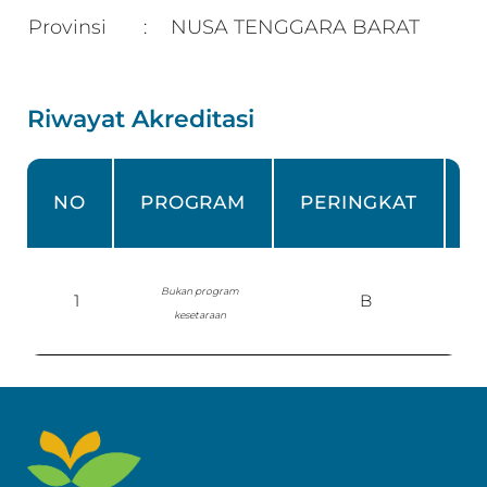
Provinsi
NUSA TENGGARA BARAT
:
Riwayat Akreditasi
NO
PROGRAM
PERINGKAT
Bukan program
1
B
S
kesetaraan