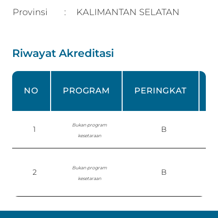
Provinsi
KALIMANTAN SELATAN
:
Riwayat Akreditasi
NO
PROGRAM
PERINGKAT
Bukan program
1
B
kesetaraan
Bukan program
2
B
kesetaraan
P