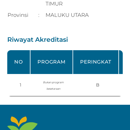
TIMUR
Provinsi
MALUKU UTARA
:
Riwayat Akreditasi
NO
PROGRAM
PERINGKAT
Bukan program
1
B
S
kesetaraan