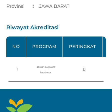
Provinsi
JAWA BARAT
:
Riwayat Akreditasi
NO
PROGRAM
PERINGKAT
Bukan program
1
B
kesetaraan
P