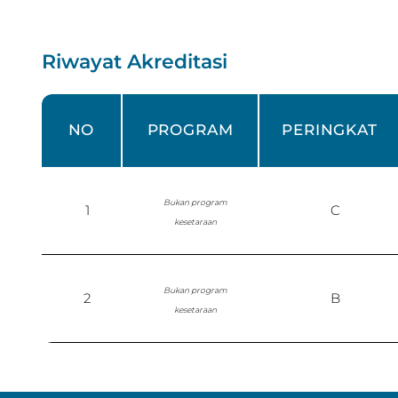
Riwayat Akreditasi
NO
PROGRAM
PERINGKAT
Bukan program
1
C
kesetaraan
Bukan program
2
B
kesetaraan