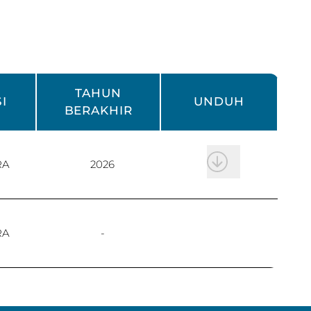
TAHUN
I
UNDUH
BERAKHIR
RA
2026
RA
-