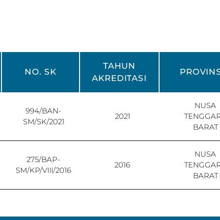
TAHUN
NO. SK
PROVINS
AKREDITASI
NUSA
994/BAN-
2021
TENGGA
SM/SK/2021
BARAT
NUSA
275/BAP-
2016
TENGGA
SM/KP/VIII/2016
BARAT