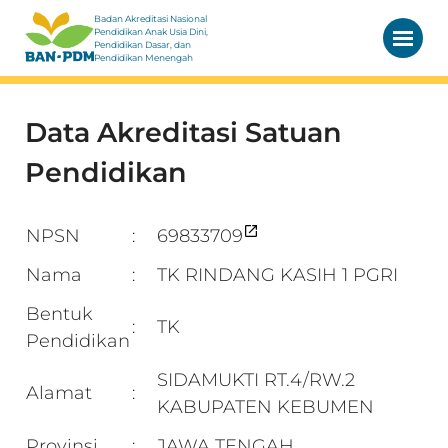
Badan Akreditasi Nasional
Pendidikan Anak Usia Dini,
Pendidikan Dasar, dan
Pendidikan Menengah
Data Akreditasi Satuan
Pendidikan
NPSN
69833709
:
Nama
TK RINDANG KASIH 1 PGRI
:
Bentuk
TK
:
Pendidikan
SIDAMUKTI RT.4/RW.2
Alamat
:
KABUPATEN KEBUMEN
Provinsi
JAWA TENGAH
: