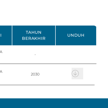
TAHUN
I
UNDUH
BERAKHIR
A
-
A
2030