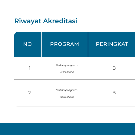
Riwayat Akreditasi
NO
PROGRAM
PERINGKAT
Bukan program
1
B
kesetaraan
Bukan program
2
B
kesetaraan