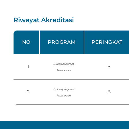
Riwayat Akreditasi
NO
PROGRAM
PERINGKAT
Bukan program
1
B
kesetaraan
Bukan program
2
B
kesetaraan