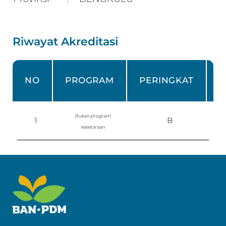
Riwayat Akreditasi
NO
PROGRAM
PERINGKAT
Bukan program
1
B
S
kesetaraan