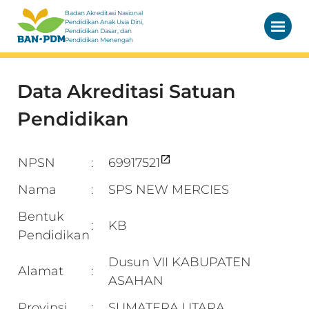
Badan Akreditasi Nasional
Pendidikan Anak Usia Dini,
Pendidikan Dasar, dan
Pendidikan Menengah
Data Akreditasi Satuan
Pendidikan
NPSN
69917521
:
Nama
SPS NEW MERCIES
:
Bentuk
KB
:
Pendidikan
Dusun VII KABUPATEN
Alamat
:
ASAHAN
Provinsi
SUMATERA UTARA
: