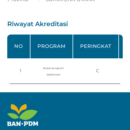
Riwayat Akreditasi
NO
PROGRAM
PERINGKAT
Bukan program
1
C
P
kesetaraan