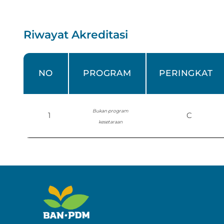
Riwayat Akreditasi
NO
PROGRAM
PERINGKAT
Bukan program
1
C
kesetaraan