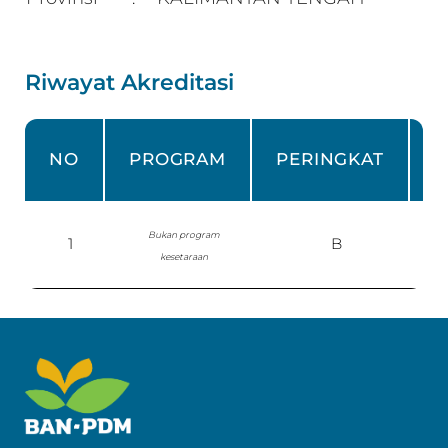
Riwayat Akreditasi
NO
PROGRAM
PERINGKAT
Bukan program
1
B
P
kesetaraan