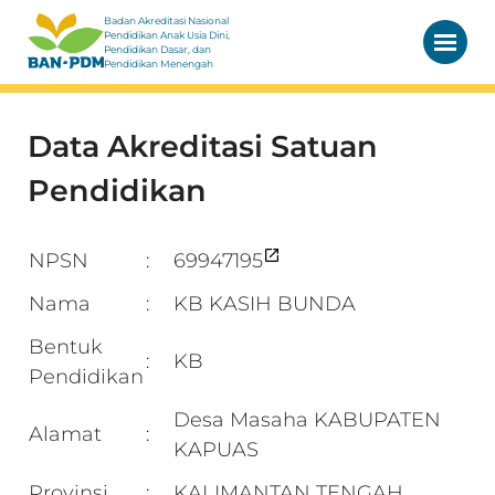
Badan Akreditasi Nasional
Pendidikan Anak Usia Dini,
Pendidikan Dasar, dan
Pendidikan Menengah
Data Akreditasi Satuan
Pendidikan
NPSN
69947195
:
Nama
KB KASIH BUNDA
:
Bentuk
KB
:
Pendidikan
Desa Masaha KABUPATEN
Alamat
:
KAPUAS
Provinsi
KALIMANTAN TENGAH
: