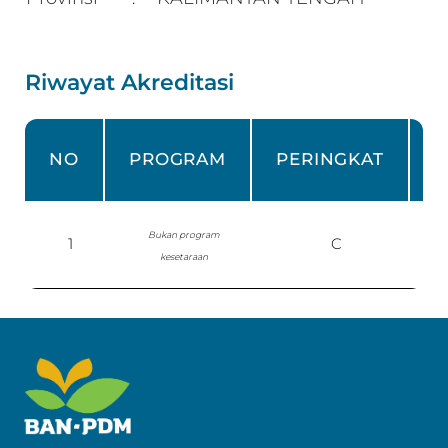
Riwayat Akreditasi
NO
PROGRAM
PERINGKAT
Bukan program
1
C
P
kesetaraan