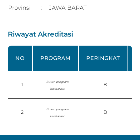
Provinsi
JAWA BARAT
:
Riwayat Akreditasi
NO
PROGRAM
PERINGKAT
Bukan program
1
B
kesetaraan
Bukan program
2
B
P
kesetaraan