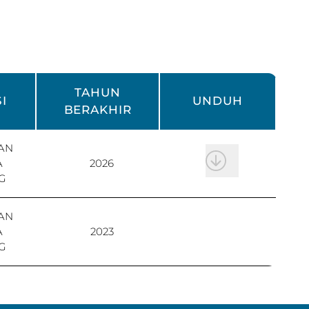
TAHUN
I
UNDUH
BERAKHIR
AN
A
2026
G
AN
A
2023
G