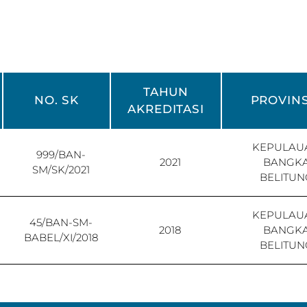
TAHUN
NO. SK
PROVINS
AKREDITASI
KEPULAU
999/BAN-
2021
BANGK
SM/SK/2021
BELITUN
KEPULAU
45/BAN-SM-
2018
BANGK
BABEL/XI/2018
BELITUN