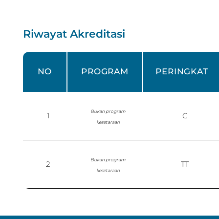
Riwayat Akreditasi
NO
PROGRAM
PERINGKAT
Bukan program
1
C
kesetaraan
Bukan program
2
TT
kesetaraan