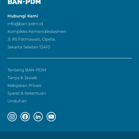
Hubungi Kami
info@ban-pdm.id
Kompleks Kemendikdasmen
Jl. RS Fatmawati, Cipete,
Jakarta Selatan 12410
Tentang BAN-PDM
Tanya & Jawab
Kebijakan Privasi
Syarat & Ketentuan
Unduhan
Instagram page
Facebook page
Linkedin page
Youtube page