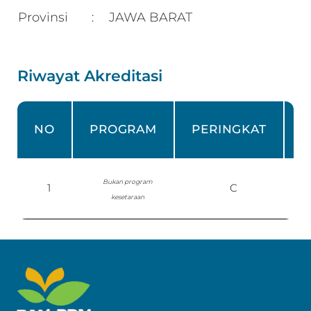
Provinsi
JAWA BARAT
:
Riwayat Akreditasi
NO
PROGRAM
PERINGKAT
Bukan program
1
C
S
kesetaraan