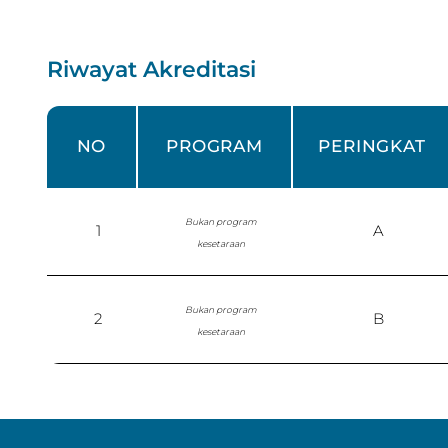
Riwayat Akreditasi
NO
PROGRAM
PERINGKAT
Bukan program
1
A
kesetaraan
Bukan program
2
B
kesetaraan