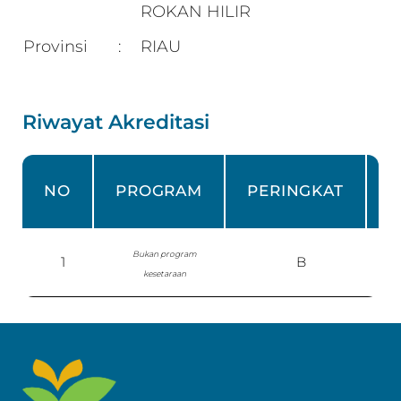
ROKAN HILIR
Provinsi
RIAU
:
Riwayat Akreditasi
N
NO
PROGRAM
PERINGKAT
Bukan program
1
B
kesetaraan