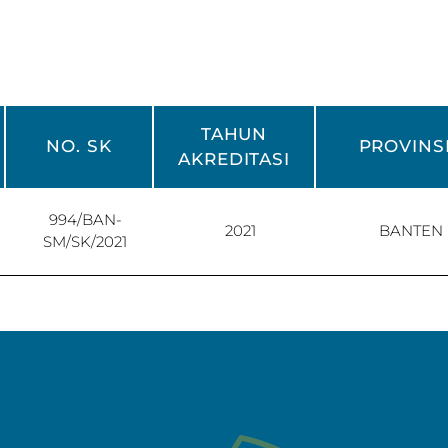
TAHUN
NO. SK
PROVINS
AKREDITASI
994/BAN-
2021
BANTEN
SM/SK/2021