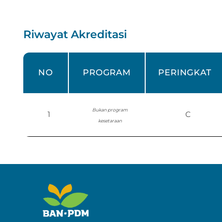
Riwayat Akreditasi
NO
PROGRAM
PERINGKAT
Bukan program
1
C
kesetaraan