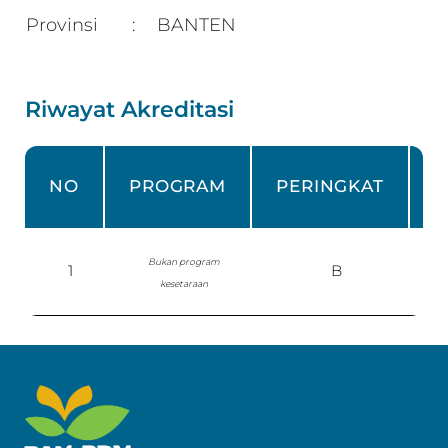
Provinsi
BANTEN
:
Riwayat Akreditasi
NO
PROGRAM
PERINGKAT
Bukan program
1
B
P
kesetaraan