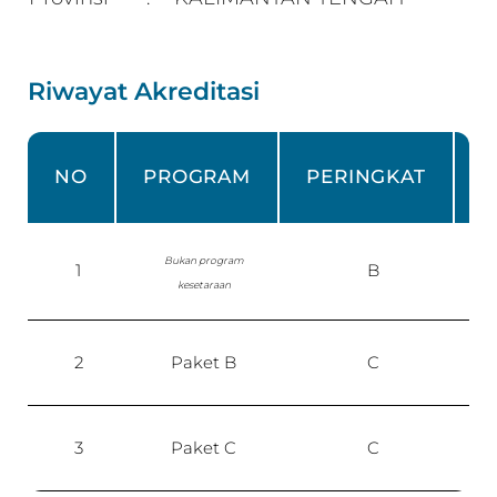
Riwayat Akreditasi
NO
PROGRAM
PERINGKAT
Bukan program
1
B
P
kesetaraan
2
Paket B
C
P
3
Paket C
C
P