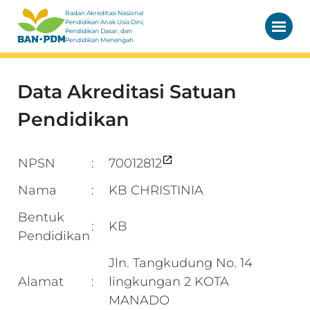
Badan Akreditasi Nasional
Pendidikan Anak Usia Dini,
Pendidikan Dasar, dan
Pendidikan Menengah
Data Akreditasi Satuan
Pendidikan
NPSN
70012812
:
Nama
KB CHRISTINIA
:
Bentuk
KB
:
Pendidikan
Jln. Tangkudung No. 14
Alamat
lingkungan 2 KOTA
:
MANADO