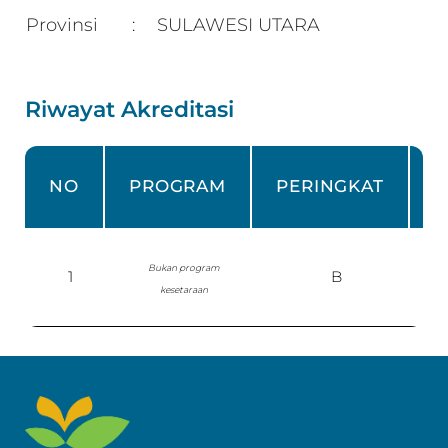
Provinsi
SULAWESI UTARA
:
Riwayat Akreditasi
NO
PROGRAM
PERINGKAT
Bukan program
1
B
kesetaraan
P