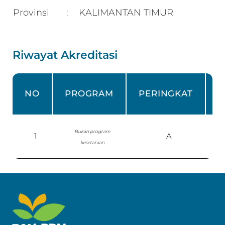
Provinsi
KALIMANTAN TIMUR
:
Riwayat Akreditasi
NO
PROGRAM
PERINGKAT
Bukan program
1
A
P
kesetaraan