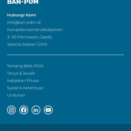
Hubungi Kami
info@ban-pdm.id
Kompleks Kemendikdasmen
Jl. RS Fatmawati, Cipete,
Jakarta Selatan 12410
Tentang BAN-PDM
Tanya & Jawab
Kebijakan Privasi
Syarat & Ketentuan
Unduhan
Instagram page
Facebook page
Linkedin page
Youtube page