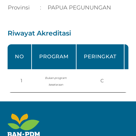
Provinsi
PAPUA PEGUNUNGAN
:
Riwayat Akreditasi
NO
PROGRAM
PERINGKAT
Bukan program
1
C
P
kesetaraan