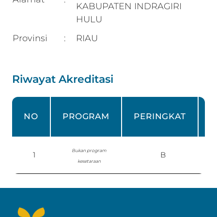
KABUPATEN INDRAGIRI
HULU
Provinsi
RIAU
:
Riwayat Akreditasi
N
NO
PROGRAM
PERINGKAT
Bukan program
1
B
kesetaraan