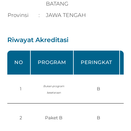
BATANG
Provinsi
JAWA TENGAH
:
Riwayat Akreditasi
NO
PROGRAM
PERINGKAT
1
Bukan program
1
B
kesetaraan
P
1
2
Paket B
B
P