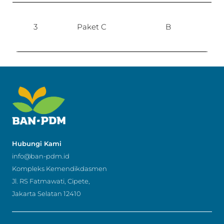
1
3
Paket C
B
P
Hubungi Kami
info@ban-pdm.id
Kompleks Kemendikdasmen
Jl. RS Fatmawati, Cipete,
Jakarta Selatan 12410