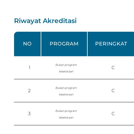
Riwayat Akreditasi
NO
PROGRAM
PERINGKAT
Bukan program
1
C
kesetaraan
Bukan program
2
C
kesetaraan
Bukan program
3
C
kesetaraan