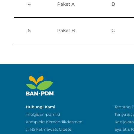
4
Paket A
B
5
Paket B
C
6
Paket C
C
Hubungi Kami
Tentang
info@ban-pdm.id
Tanya & 
Kompleks Kemendikdasmen
Kebijakan 
Jl. RS Fatmawati, Cipete,
Syarat & 