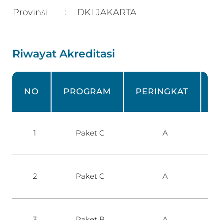
Provinsi
DKI JAKARTA
:
Riwayat Akreditasi
NO
PROGRAM
PERINGKAT
1
Paket C
A
P
2
Paket C
A
P
3
Paket B
A