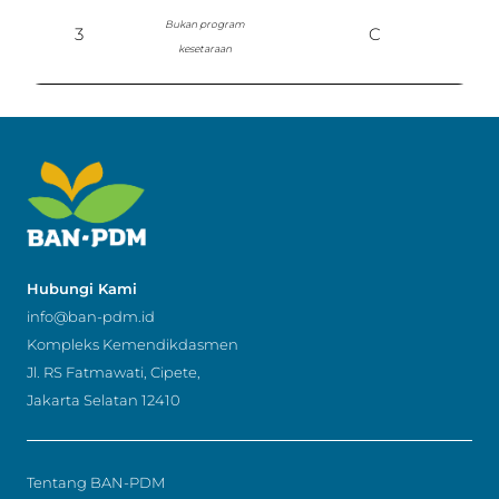
Bukan program
3
C
kesetaraan
Hubungi Kami
info@ban-pdm.id
Kompleks Kemendikdasmen
Jl. RS Fatmawati, Cipete,
Jakarta Selatan 12410
Tentang BAN-PDM