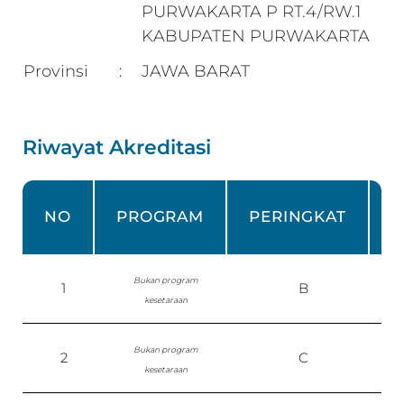
PURWAKARTA P RT.4/RW.1
KABUPATEN PURWAKARTA
Provinsi
JAWA BARAT
:
Riwayat Akreditasi
NO
PROGRAM
PERINGKAT
Bukan program
1
B
0
kesetaraan
Bukan program
2
C
kesetaraan