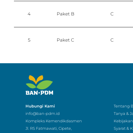
4
Paket B
C
5
Paket C
C
Hubungi Kami
Tentang
info@ban-pdm.id
Tanya & 
Kompleks Kemendikdasmen
Kebijakan 
Jl. RS Fatmawati, Cipete,
Syarat & 