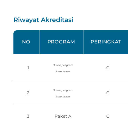
Riwayat Akreditasi
NO
PROGRAM
PERINGKAT
Bukan program
1
C
kesetaraan
Bukan program
2
C
kesetaraan
3
Paket A
C