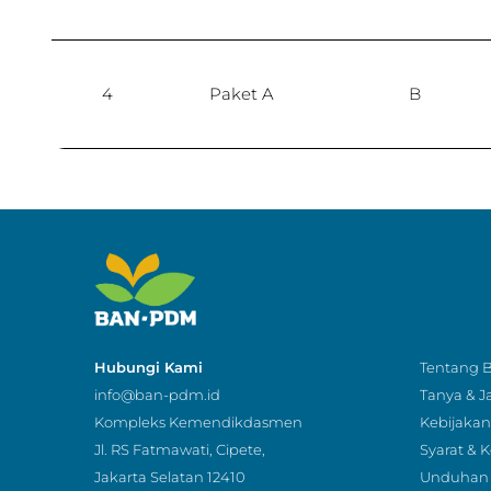
4
Paket A
B
Hubungi Kami
Tentang
info@ban-pdm.id
Tanya & 
Kompleks Kemendikdasmen
Kebijakan 
Jl. RS Fatmawati, Cipete,
Syarat & 
Jakarta Selatan 12410
Unduhan