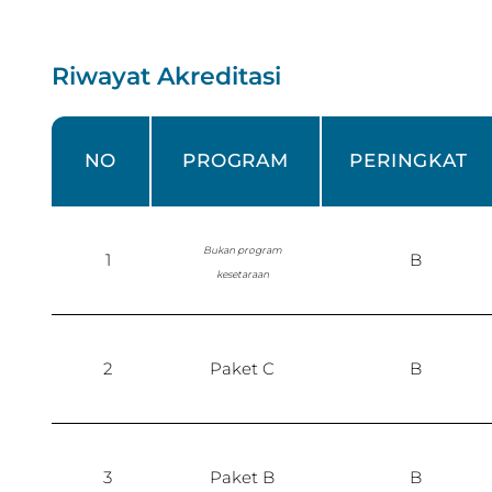
Riwayat Akreditasi
NO
PROGRAM
PERINGKAT
Bukan program
1
B
kesetaraan
2
Paket C
B
3
Paket B
B