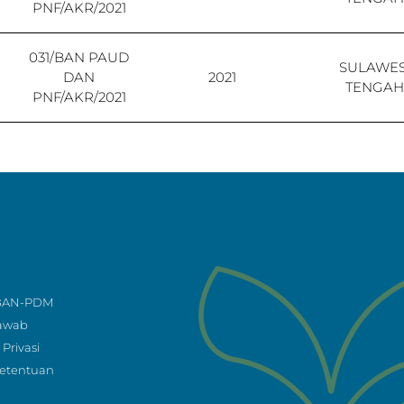
PNF/AKR/2021
031/BAN PAUD
SULAWES
DAN
2021
TENGAH
PNF/AKR/2021
 BAN-PDM
Jawab
Privasi
Ketentuan